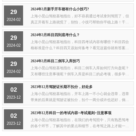
录，就可以一直使用，无需换证。但驾驶员在70周岁以后需要
每年提交身体条件证明。如果一个计分周期...
2024年3月新手开车都有什么小技巧?
29
上海小昆山驾校基地指出，好不容易通过考试拿到驾照了，但
2024-02
真正开着车上路就慌了，别怕，小技巧帮助你平稳上路！千辛
万苦通过驾考，拿到驾照，只是成为司机的第一步！想要成为
一名合格的“老司机”，还有一年的实习期...
2024年3月科目四到底考什么？
29
上海小昆山驾校基地指出，科目四考试内容有哪些？科目四合
2024-02
格标准是什么？科目四又该如何备考？看完这篇你就有答案
了。一、科目四考试内容主要考查的是驾驶员对紧急情况下的
临危处理知识以及复杂条件下的安全驾驶知识...
2024年3月科目二倒车入库技巧
29
上海小昆山驾校基地指出，科目二倒车入库如何打方向盘呢？
2024-02
又有哪些注意事项呢？倒车入库是科目二的必考项，很多学员
表示有一定的难度，那科目二倒车入库怎么打方向盘呢？科目
二倒车入库又有哪些注意事项呢？1、倒车时...
2023年12月驾驶证长期不扣分，好处多
02
上海小昆山驾校基地指出，开车上路一不小心就会违章，违章
2023-12
带来的后果就是驾驶证被扣分，扣个一两分或许也还好，倘若
扣了12分就比较麻烦了。此时，你需要去参加满分教育，通过
相关考试之后才能恢复正常驾驶资格。但是...
2023年12月科目一的考试内容+考试规则+注意事项
02
上海小昆山驾校基地指出，在我们的考驾照中，只有熟悉驾考
2023-12
的各个环节，了解其中的要点和细节，在考驾之路上才能一帆
风顺。所以，实用且详细的驾考攻略，小编必须送给大家。科