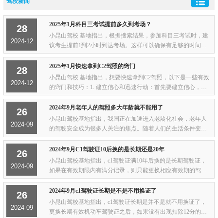
驾校新闻
2025年1月科目三考试提前多久到考场？
28
小昆山驾校 基地指出，根据搜索结果，参加科目三考试时，建
2024-12
议考生提前1到2小时到达考场。这样可以确保有足够的时间进
行签到、熟悉考试车辆以及进行考前准备。提前到达考场也有
助于缓解紧张情绪，更好地适应考试环境。...
2025年1月快速拿到C2驾照的窍门
28
小昆山驾校 基地指出，想要快速拿到C2驾照，以下是一些有效
2024-12
的窍门和技巧：1. 建立信心和迅速行动：首先要建立信心，不
要拖延，趁着驾校有活动时赶紧报名，并给自己定下快速达成
目标。2. 充分准备：下载相关的学习APP...
2024年9月老年人的驾照多大年龄就不能用了
26
小昆山驾校基地指出，我国正在加速进入老龄化社会，老年人
2024-09
的驾驶安全成为很多人关注的焦点。随着人们的生活条件变
好，全民的身体素质也提高不少，小汽车相对应的C1驾照考取
年龄也从60岁延长到了70岁那么老年人的驾照...
2024年9月C1驾驶证10后换的是长期还是20年
26
小昆山驾校基地指出，c1驾驶证满10年后换的是长期驾驶证，
2024-09
如果在有效期限内有满分记录，则只能更换相应有效期的驾驶
证。例如，如果在6年有效期内有满分记录，则只能换到另一个
6年有效期的驾驶证。驾驶证的有效期分为...
2024年9月c1驾驶证长期是不是不用换证了
26
小昆山驾校基地指出，c1驾驶证长期是并不是就不用换证了，
2024-09
更换长期有效机动车驾驶证之后，如果没有出现扣除12分的记