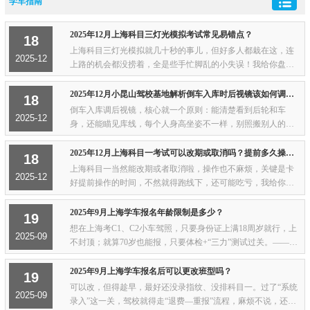
学车指南
2025年12月上海科目三灯光模拟考试常见易错点？
18
上海科目三灯光模拟就几十秒的事儿，但好多人都栽在这，连
2025-12
上路的机会都没捞着，全是些手忙脚乱的小失误！我给你盘点
下大家常踩的坑，记牢了准能避开：抢口令动手太快 这绝对是
最冤的错！语音还没念完，比如刚听到“...
2025年12月小昆山驾校基地解析倒车入库时后视镜该如何调节？
18
倒车入库调后视镜，核心就一个原则：能清楚看到后轮和车
2025-12
身，还能瞄见库线，每个人身高坐姿不一样，别照搬别人的调
法，按自己的习惯来，我给你说个超实用的调法，上海考场练
车的人基本都这么用：先调座椅！座椅没调好...
2025年12月上海科目一考试可以改期或取消吗？提前多久操作？
18
上海科目一当然能改期或者取消啦，操作也不麻烦，关键是卡
2025-12
好提前操作的时间，不然就得跑线下，还可能吃亏，我给你说
的明明白白的：想省事就提前2天，手机上点几下就行 要是临时
有事去不了，赶在考试前两天之前弄最方...
2025年9月上海学车报名年龄限制是多少？
19
想在上海考C1、C2小车驾照，只要身份证上满18周岁就行，上
2025-09
不封顶；就算70岁也能报，只要体检+“三力”测试过关。——所
以，刚高考完的小年轻可以冲，退休的叔叔阿姨也能玩，成年
就是硬道理！
2025年9月上海学车报名后可以更改班型吗？
19
可以改，但得趁早，最好还没录指纹、没排科目一。过了“系统
2025-09
录入”这一关，驾校就得走“退费—重报”流程，麻烦不说，还可