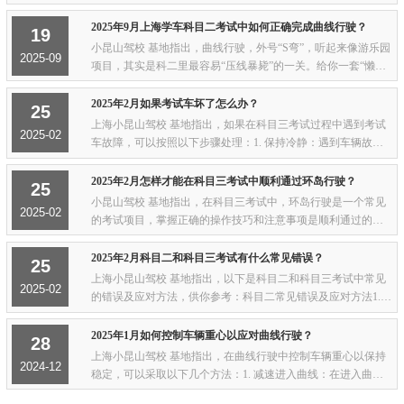
能被扣几百块手续费。所以：1. 刚交钱、没体检、没拍照？直
接找销售，撒个娇都能给你换。2. ...
2025年9月上海学车科目二考试中如何正确完成曲线行驶？
19
小昆山驾校 基地指出，曲线行驶，外号“S弯”，听起来像游乐园
2025-09
项目，其实是科二里最容易“压线暴毙”的一关。给你一套“懒人
打点法”，不用背一堆点位，跟着节奏“左-右-左”晃过去就行。
入场准备先把车摆正，车速压...
2025年2月如果考试车坏了怎么办？
25
上海小昆山驾校 基地指出，如果在科目三考试过程中遇到考试
2025-02
车故障，可以按照以下步骤处理：1. 保持冷静：遇到车辆故障
时，不要慌乱，保持冷静是关键。2. 安全停车： - 尽快将车辆
停在安全地带，避免对交通造成干扰。...
2025年2月怎样才能在科目三考试中顺利通过环岛行驶？
25
小昆山驾校 基地指出，在科目三考试中，环岛行驶是一个常见
2025-02
的考试项目，掌握正确的操作技巧和注意事项是顺利通过的关
键。以下是详细的通过方法和技巧：环岛行驶操作技巧1. 进入
环岛- 减速并打左转向灯：当听到考官指...
2025年2月科目二和科目三考试有什么常见错误？
25
上海小昆山驾校 基地指出，以下是科目二和科目三考试中常见
2025-02
的错误及应对方法，供你参考：科目二常见错误及应对方法1.
倒车入库- 错误：打方向过晚或过早，导致车身出线。- 应对方
法：控制车速，尽量慢行，以便有足够...
2025年1月如何控制车辆重心以应对曲线行驶？
28
上海小昆山驾校 基地指出，在曲线行驶中控制车辆重心以保持
2024-12
稳定，可以采取以下几个方法：1. 减速进入曲线：在进入曲线
之前，适当降低车速，以便在曲线上更容易控制车辆。降低速