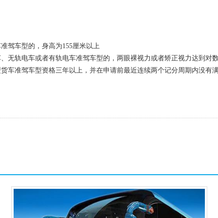
驾车型的，身高为155厘米以上
无轨电车或者有轨电车准驾车型的，两眼裸视力或者矫正视力达到对数视
货车准驾车型资格三年以上，并在申请前最近连续两个记分周期内没有满