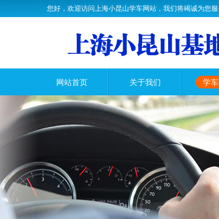
您好，欢迎访问上海小昆山学车网站，我们将竭诚为您服
网站首页
关于我们
学车