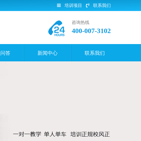
培训项目
联系我们
咨询热线
400-007-3102
员问答
新闻中心
联系我们