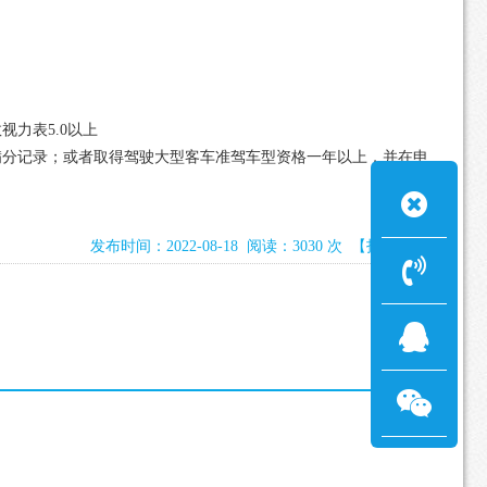
力表5.0以上
分记录；或者取得驾驶大型客车准驾车型资格一年以上，并在申
发布时间：2022-08-18 阅读：3030 次
【打印此页】