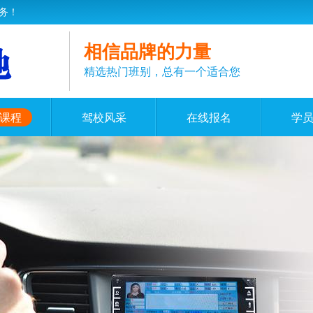
务！
相信品牌的力量
精选热门班别，总有一个适合您
课程
驾校风采
在线报名
学