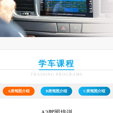
学车课程
TRAINING PROGRAMS
A类驾照介绍
B类驾照介绍
C类驾照介绍
A2驾照培训