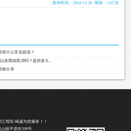
发布时间：2024-12-28 阅读：1427次
考试有什么常见错误？
可以改期或取消吗？提前多久...
过经验分享
锦江驾培-竭诚为您服务！！
山镇平原街398号