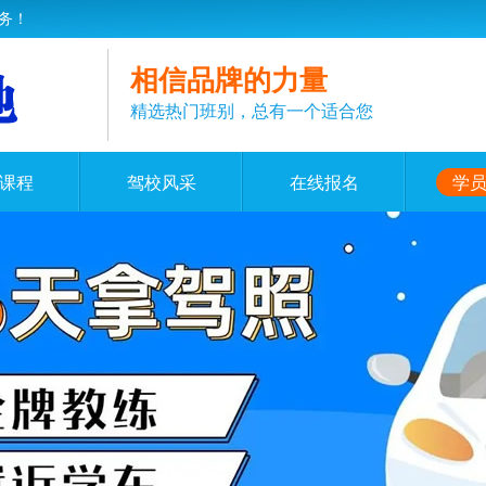
务！
相信品牌的力量
精选热门班别，总有一个适合您
课程
驾校风采
在线报名
学