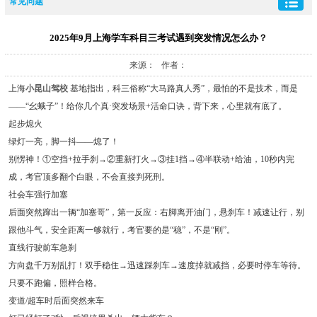
常见问题
2025年9月上海学车科目三考试遇到突发情况怎么办？
来源： 作者：
上海
小昆山驾校
基地指出，科三俗称“大马路真人秀”，最怕的不是技术，而是
——“幺蛾子”！给你几个真·突发场景+活命口诀，背下来，心里就有底了。
起步熄火
绿灯一亮，脚一抖——熄了！
别愣神！①空挡+拉手刹→②重新打火→③挂1挡→④半联动+给油，10秒内完
成，考官顶多翻个白眼，不会直接判死刑。
社会车强行加塞
后面突然蹿出一辆“加塞哥”，第一反应：右脚离开油门，悬刹车！减速让行，别
跟他斗气，安全距离一够就行，考官要的是“稳”，不是“刚”。
直线行驶前车急刹
方向盘千万别乱打！双手稳住→迅速踩刹车→速度掉就减挡，必要时停车等待。
只要不跑偏，照样合格。
变道/超车时后面突然来车