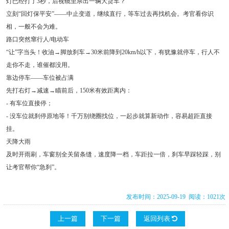
灯已经打了3秒，后视镜里杀出一辆大货车？
立刻“回灯保平安”——中止变道，继续直行，等车过去再找机会。考官看你识
相，一般不会为难。
路口突然窜行人/电动车
“让”字当头！收油→脚放刹车→30米前降到20km/h以下，有犹豫就停车，行人不
走你不走，谁催都没用。
靠边停车——车位被占满
先打右灯→减速→瞄前后，150米有效距离内：
- 有车位直接停；
- 没车位就刹停原地等！千万别绕圈找位，一起步就算新动作，容易超距直接
挂。
天降大雨
及时开雨刷，车窗别全关留条缝，速度降一档，车距拉一倍，刹车早踩轻踩，别
让考官帮你“急刹”。
发布时间：2025-09-19 阅读：1021次
上一篇
下一篇
返回列表