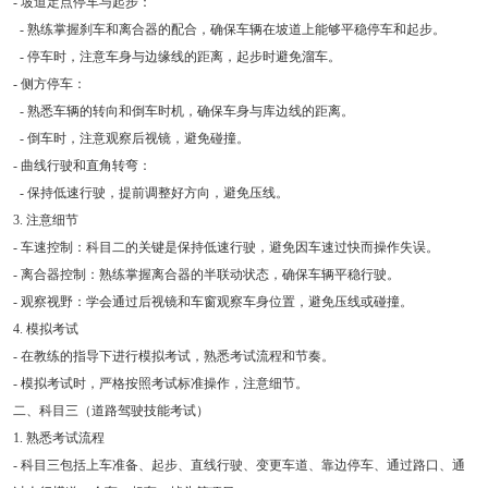
- 坡道定点停车与起步：
- 熟练掌握刹车和离合器的配合，确保车辆在坡道上能够平稳停车和起步。
- 停车时，注意车身与边缘线的距离，起步时避免溜车。
- 侧方停车：
- 熟悉车辆的转向和倒车时机，确保车身与库边线的距离。
- 倒车时，注意观察后视镜，避免碰撞。
- 曲线行驶和直角转弯：
- 保持低速行驶，提前调整好方向，避免压线。
3. 注意细节
- 车速控制：科目二的关键是保持低速行驶，避免因车速过快而操作失误。
- 离合器控制：熟练掌握离合器的半联动状态，确保车辆平稳行驶。
- 观察视野：学会通过后视镜和车窗观察车身位置，避免压线或碰撞。
4. 模拟考试
- 在教练的指导下进行模拟考试，熟悉考试流程和节奏。
- 模拟考试时，严格按照考试标准操作，注意细节。
二、科目三（道路驾驶技能考试）
1. 熟悉考试流程
- 科目三包括上车准备、起步、直线行驶、变更车道、靠边停车、通过路口、通