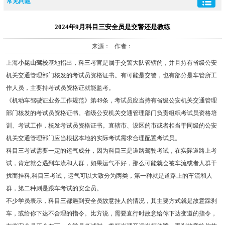
常见问题
2024年9月科目三安全员是交警还是教练
来源： 作者：
上海
小昆山驾校
基地指出，科三考官是属于交警大队管辖的，并且持有省级公安
机关交通管理部门核发的考试员资格证书。有可能是交警，也有部分是车管所工
作人员，主要持考试员资格证就能监考。
《机动车驾驶证业务工作规范》第49条，考试员应当持有省级公安机关交通管理
部门核发的考试员资格证书。省级公安机关交通管理部门负责组织考试员资格培
训、考试工作，核发考试员资格证书。直辖市、设区的市或者相当于同级的公安
机关交通管理部门应当根据本地的实际考试需求合理配置考试员。
科目三考试需要一定的运气成分，因为科目三是道路驾驶考试，在实际道路上考
试，肯定就会遇到车流和人群，如果运气不好，那么可能就会被车流或者人群干
扰而挂科;科目三考试，运气可以大致分为两类，第一种就是道路上的车流和人
群，第二种则是跟车考试的安全员。
不少学员表示，科目三都遇到安全员故意挂人的情况，其主要方式就是故意踩刹
车，或给你下达不合理的指令。比方说，需要直行时故意给你下达变道的指令，