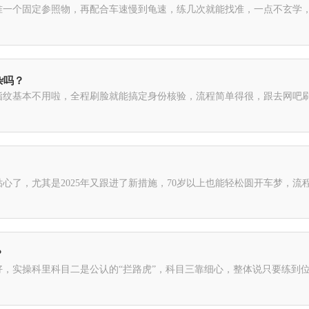
准一个固定参照物，再配合车速慢到龟速，练几次就能找准，一点不玄学
杂吗？
指纹基本不用啦，全程刷脸就能搞定身份核验，流程简单得很，跟去网吧
心了，尤其是2025年又跟进了新措施，70岁以上也能轻松圆开车梦，
？
，实操科里科目二是公认的“拦路虎”，科目三靠细心，整体说只要练到