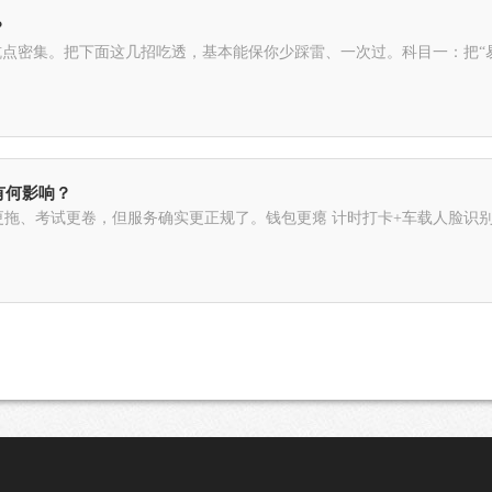
？
坑点密集。把下面这几招吃透，基本能保你少踩雷、一次过。科目一：把“易
有何影响？
间更拖、考试更卷，但服务确实更正规了。钱包更瘪 计时打卡+车载人脸识