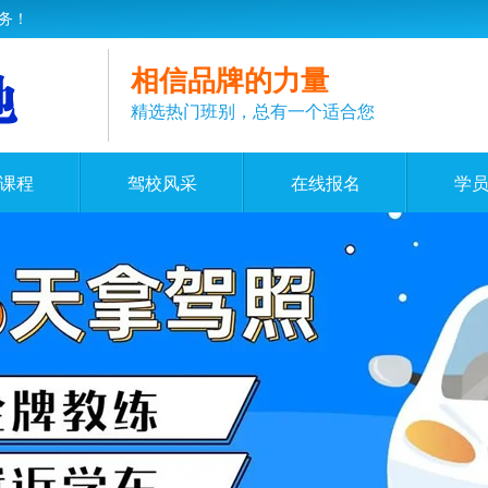
务！
相信品牌的力量
精选热门班别，总有一个适合您
课程
驾校风采
在线报名
学