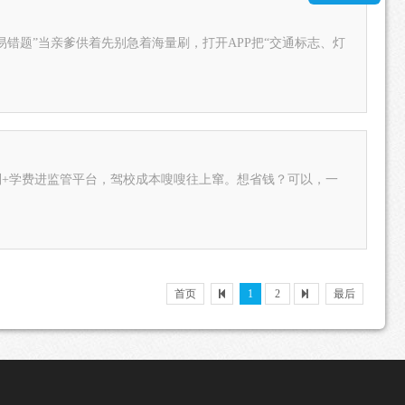
错题”当亲爹供着先别急着海量刷，打开APP把“交通标志、灯
别+学费进监管平台，驾校成本嗖嗖往上窜。想省钱？可以，一
首页
1
2
最后