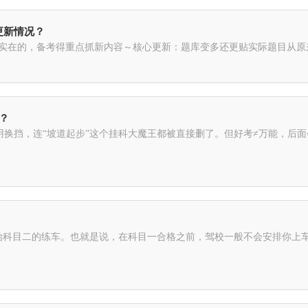
更新情况？
挺实在的，备考得重点抓新内容～核心更新：题库变多还更贴实际题目从原来
比？
不用换挡，连“坡道起步”这个挂科大魔王都被直接删了。但好考≠万能，后面
始科目二的练车。也就是说，在科目一合格之前，驾校一般不会安排你上