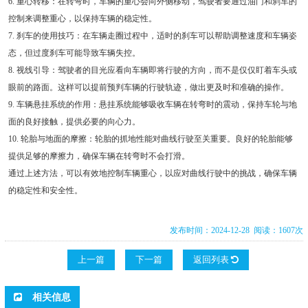
6. 重心转移：在转弯时，车辆的重心会向外侧移动，驾驶者要通过油门和刹车的
控制来调整重心，以保持车辆的稳定性。
7. 刹车的使用技巧：在车辆走圈过程中，适时的刹车可以帮助调整速度和车辆姿
态，但过度刹车可能导致车辆失控。
8. 视线引导：驾驶者的目光应看向车辆即将行驶的方向，而不是仅仅盯着车头或
眼前的路面。这样可以提前预判车辆的行驶轨迹，做出更及时和准确的操作。
9. 车辆悬挂系统的作用：悬挂系统能够吸收车辆在转弯时的震动，保持车轮与地
面的良好接触，提供必要的向心力。
10. 轮胎与地面的摩擦：轮胎的抓地性能对曲线行驶至关重要。良好的轮胎能够
提供足够的摩擦力，确保车辆在转弯时不会打滑。
通过上述方法，可以有效地控制车辆重心，以应对曲线行驶中的挑战，确保车辆
的稳定性和安全性。
发布时间：2024-12-28 阅读：1607次
上一篇
下一篇
返回列表
相关信息