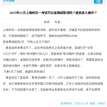
学车指南
2025年12月上海科目一考试可以改期或取消吗？提前多久操作？
来源： 作者：
上海科目一当然能改期或者取消啦，操作也不麻烦，关键是卡好提前操作的时
间，不然就得跑线下，还可能吃亏，我给你说的明明白白的：
想省事就提前2天，手机上点几下就行
要是临时有事去不了，赶在考试前两天之前弄最方便。直接打开“交管
12123”APP，找到“考试预约”的入口，里面就有“取消预约”的选项，点进去按提
示确认就行。改期的话也简单，先取消当前预约，等取消成功了，再重新选你合
适的场次预约，全程不用跑一趟车管所，在家沙发上就能搞定。
只剩1天了别慌，跑趟车管所就行
要是你忘了提前弄，离考试就剩一天了，APP上就操作不了啦。这时候别放
弃，自己揣着身份证去车管所窗口办取消或改期，工作人员核对信息后很快就能
办好。千万别想着不去算了，无故缺考会直接算这次考试不合格，多不划算呀。
发布时间：2025-12-18 阅读：869次