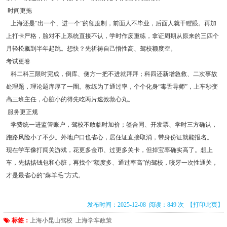
时间更拖
上海还是“出一个、进一个”的额度制，前面人不毕业，后面人就干瞪眼。再加
上打卡严格，脸对不上系统直接不认，学时作废重练，拿证周期从原来的三四个
月轻松飙到半年起跳。想快？先祈祷自己悟性高、驾校额度空。
考试更卷
科二科三限时完成，倒库、侧方一把不进就拜拜；科四还新增急救、二次事故
处理题，理论题库厚了一圈。教练为了通过率，个个化身“毒舌导师”，上车秒变
高三班主任，心脏小的得先吃两片速效救心丸。
服务更正规
学费统一进监管账户，驾校不敢临时加价；签合同、开发票、学时三方确认，
跑路风险小了不少。外地户口也省心，居住证直接取消，带身份证就能报名。
现在学车像打闯关游戏，花更多金币、过更多关卡，但掉宝率确实高了。想上
车，先掂掂钱包和心脏，再找个“额度多、通过率高”的驾校，咬牙一次性通关，
才是最省心的“薅羊毛”方式。
发布时间：2025-12-08 阅读：849 次
【打印此页】
标签：
上海小昆山驾校
上海学车政策