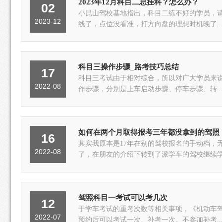
2023年12月科目二总挂科？怎么办？
02
小昆山驾校基地指出，科目二练不好的学员，
2023-12
线了，点位没看准，打方向盘的理想时机晚了..
科目三操作步骤_路考技巧总结
17
科目三考试由于相对综合，所以对广大学员来
2022-08
作步骤，分别是上车启动步骤、停车步骤、转..
如何在两个月取得报考三年都没拿到的驾照
16
其实我原本是17年在别的驾校报名的手动档，
2022-08
了，在朋友的介绍下转到了派学车的驾校继续学.
驾照科目一考试可以考几次
12
于学车考试的重考次数等相关事项，《机动车驾
2022-07
预约后可以考试一次、补考一次。不参加补考..