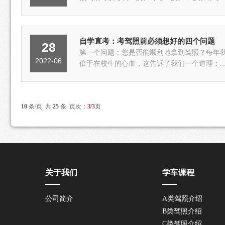
自学直考：考驾照前必须想好的四个问题
28
第一个问题：您是否能顺利地拿到驾照？每年我
2022-06
倍于在校生的心血，这告诉了我们一个道理：..
10
条/页 共
25
条 页次：
3
/3
页
关于我们
学车课程
公司简介
A类驾照介绍
B类驾照介绍
C类驾照介绍