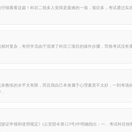
请仔细看看这篇！科目二很多人觉得是最难的一项，项目多，考试通过实
.
说相对复杂，有些学员由于混淆了科目三项目的操作步骤，导致考试没有
.
无奈教练的水平太有限，而且我自己本身属于心理素质不太好，一到考场就
..
驶证申领和使用规定》(公安部令第123号)中明确指出：一、考试科目
.