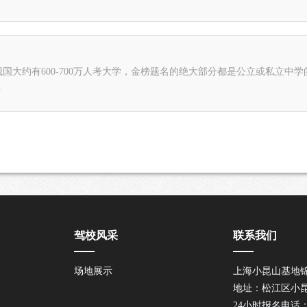
国大约有600-700万人考大学，金榜题名的绝大部分都是公立或私立中
.
驾校风采
联系我们
场地展示
上海小昆山基地
地址：松江区小昆
24小时报名电话：40