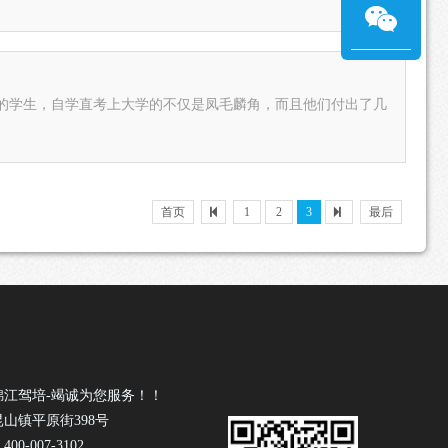
学的学生，自学直考上大学的不仅是凤毛麟角，而且他们付出了几
首页
1
2
3
最后
锦江驾培-竭诚为您服务！！
山镇平原街398号
0-007-3102