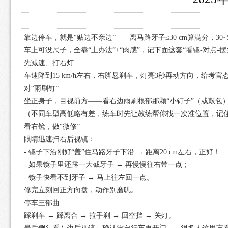
靠边停车，就是“贴边不亲边”——离马路牙子≤30 cm算满分，30~5
车上可没尺子，全靠“土办法”+“肉感”，记下面这套“看镜-对点-
先减速、打右灯
车速降到15 km/h左右，右脚悬刹车，灯亮3秒再动方向，给考官
对“雨刷钉”
坐正身子，目视前方——看右边雨刷根部那颗“小钉子”（或鼓包
（不同车型高低略有差，练车时先让教练帮你找一次准位置，记住
看右镜，做“微修”
眼睛迅速扫右后视镜：
- 镜子下沿刚好“盖”住马路牙子下沿 → 距离20 cm左右，正好！
- 如果镜子里还露一大截牙子 → 再慢慢往右带一点；
- 镜子快看不到牙子 → 马上往左回一点。
修完立刻回正方向盘，动作别磨叽。
停车三部曲
踩刹车 → 踩离合 → 拉手刹 → 回空挡 → 关灯。