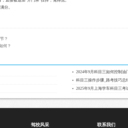
，直接被追加“开门杀”挂掉，冤得慌。
是满分。
细节？
度如何？
2024年9月科目三如何控制
科目三操作步骤_路考技巧总
2025年9月上海学车科目三
驾校风采
联系我们