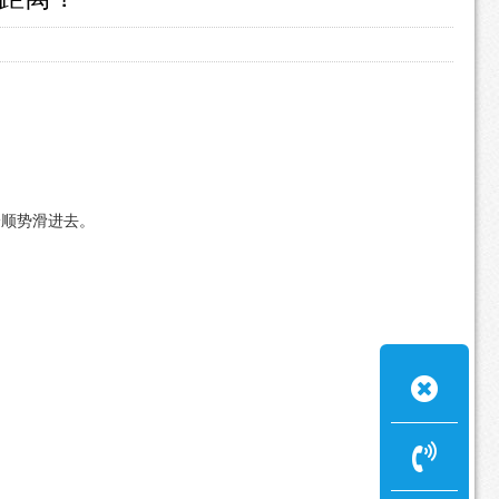
身顺势滑进去。