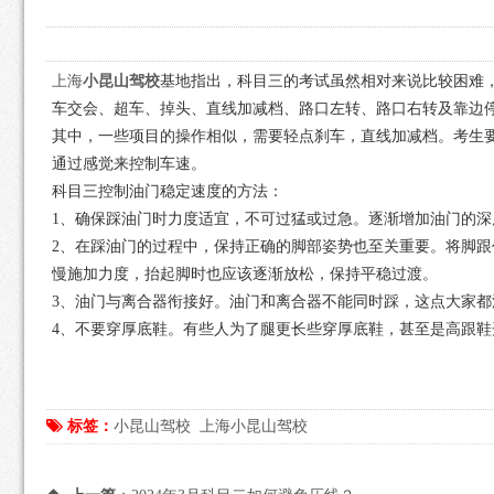
上海
小昆山驾校
基地指出，科目三的考试虽然相对来说比较困难
车交会、超车、掉头、直线加减档、路口左转、路口右转及靠边停
其中，一些项目的操作相似，需要轻点刹车，直线加减档。考生
通过感觉来控制车速。
科目三控制油门稳定速度的方法：
1、确保踩油门时力度适宜，不可过猛或过急。逐渐增加油门的
2、在踩油门的过程中，保持正确的脚部姿势也至关重要。将脚
慢施加力度，抬起脚时也应该逐渐放松，保持平稳过渡。
3、油门与离合器衔接好。油门和离合器不能同时踩，这点大家
4、不要穿厚底鞋。有些人为了腿更长些穿厚底鞋，甚至是高跟
标签：
小昆山驾校
上海小昆山驾校