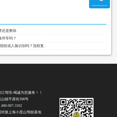
交警还是教练
中途停车吗？
有指纹或人脸识别吗？流程复...
锦江驾培-竭诚为您服务！！
山镇平原街398号
0-007-3102
网对接上海小昆山驾校基地